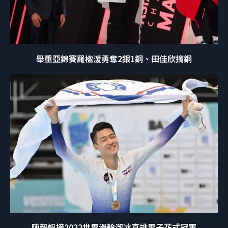
舉重亞錦賽羅楹湲勇奪2銀1銅、田佳欣摘銅
陳毅帆摘2022世界滑輪溜冰直排男子花式冠軍