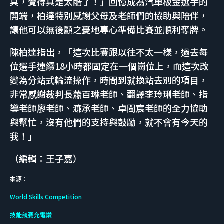
具，覺得真是太酷了！」回憶成為汽車板金選手的
開端，柏達特別感謝父母及老師們的協助與陪伴，
讓他可以無後顧之憂地專心準備比賽並順利奪牌。
陳柏達指出，「這次比賽跟以往不太一樣，過去每
位選手連續18小時都固定在一個崗位上，而這次改
變為分站式輪流操作，時間到就換站去別的項目，
非常感謝裁判長蕭百琳老師、翻譯李玲琍老師、指
導老師廖老師、濂承老師、卓閩宸老師的全力協助
與幫忙，沒有他們的支持與鼓勵，就不會有今天的
我！」
（編輯：王子嘉）
來源：
World Skills Competition
技能競賽充電讚