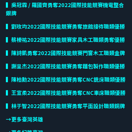
▍吳冠霖
/
羅國齊勇奪
2022
國際技能競賽機電整合
銀牌
▍劉玫均2022國際技能競賽勇奪旅館接待職類優勝
▍蔡榛祐2022國際技能競賽家具木工職類勇奪優勝
▍陳詩凱勇奪2022國際技能競賽門窗木工職類金牌
▍謝呈杰
2022
國際技能競賽勇奪麵包製作職類優勝
▍陳柏勳
2022
國際技能競賽勇奪
CNC
銑床職類優勝
▍王宣柔
2022
國際技能競賽勇奪
CNC
車床職類優勝
▍林于智
2022
國際技能競賽勇奪平面設計職類銅牌
→
更多臺灣英雄