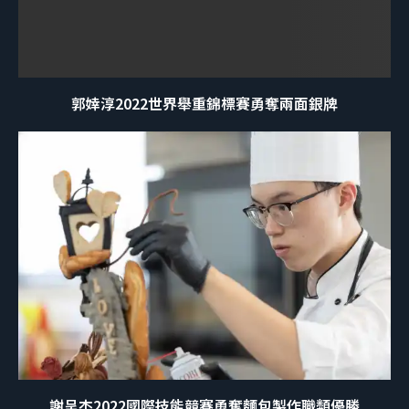
郭婞淳2022世界舉重錦標賽勇奪兩面銀牌
謝呈杰2022國際技能競賽勇奪麵包製作職類優勝