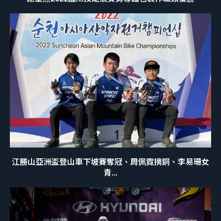
江勝山亞洲盃登山車下坡賽奪冠、周佩霓摘銅、李易珊女
青...