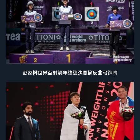
彭家楙世界盃射箭年終總決賽摘反曲弓銅牌