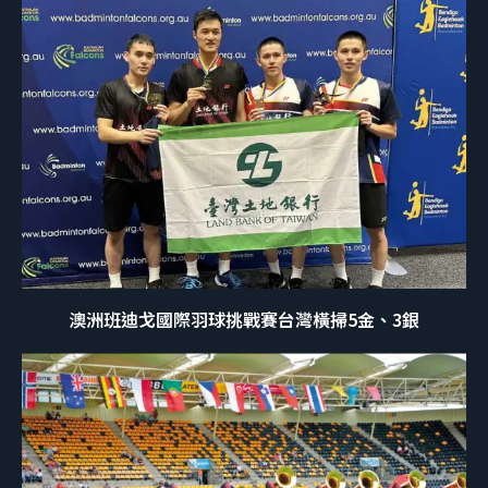
澳洲班迪戈國際羽球挑戰賽台灣橫掃5金、3銀