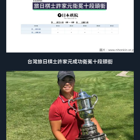
台灣旅日棋士許家元成功衛冕十段頭銜