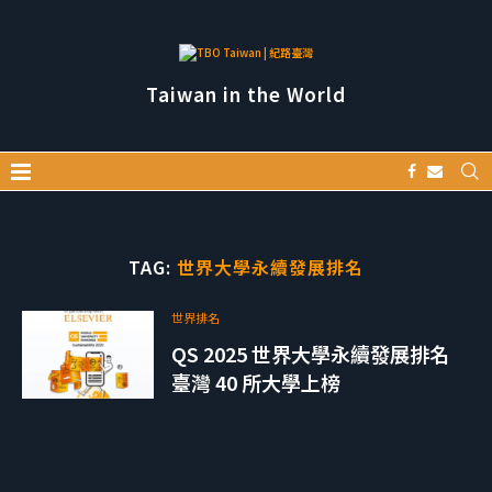
Taiwan in the World
TAG:
世界大學永續發展排名
世界排名
QS 2025 世界大學永續發展排名
臺灣 40 所大學上榜