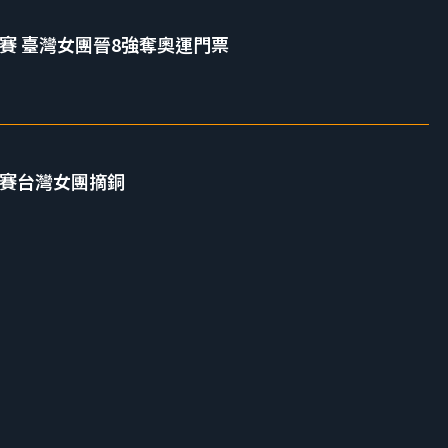
標賽 臺灣女團晉8強奪奧運門票
標賽台灣女團摘銅