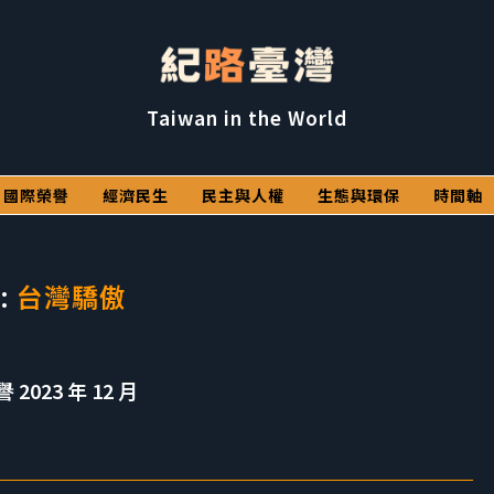
Taiwan in the World
國際榮譽
經濟民生
民主與人權
生態與環保
時間軸
:
台灣驕傲
023 年 12 月