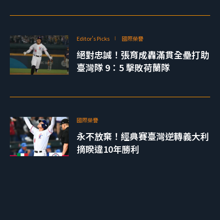
Editor's Picks
國際榮譽
絕對忠誠！張育成轟滿貫全壘打助
臺灣隊 9：5 擊敗荷蘭隊
國際榮譽
永不放棄！經典賽臺灣逆轉義大利
摘睽違10年勝利