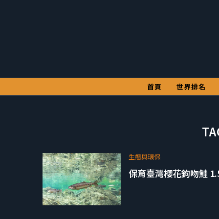
首頁
世界排名
TA
生態與環保
保育臺灣櫻花鉤吻鮭 1