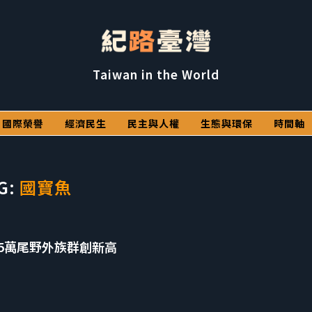
Taiwan in the World
國際榮譽
經濟民生
民主與人權
生態與環保
時間軸
G:
國寶魚
.5萬尾野外族群創新高