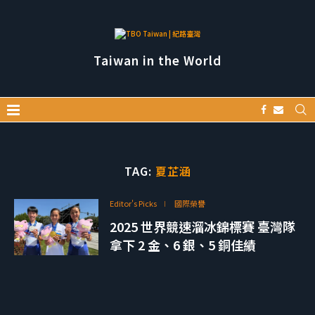
Taiwan in the World
TAG:
夏芷涵
Editor's Picks
國際榮譽
2025 世界競速溜冰錦標賽 臺灣隊
拿下 2 金、6 銀、5 銅佳績