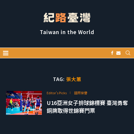
Taiwan in the World
TAG:
張大蕙
Editor's Picks
國際榮譽
U16亞洲女子排球錦標賽 臺灣勇奪
銅牌取得世錦賽門票