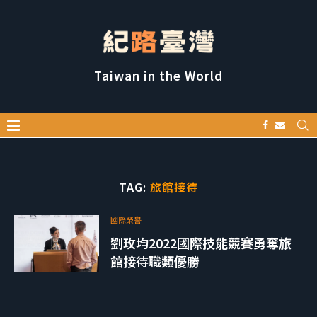
Taiwan in the World
TAG:
旅館接待
國際榮譽
劉玫均2022國際技能競賽勇奪旅
館接待職類優勝