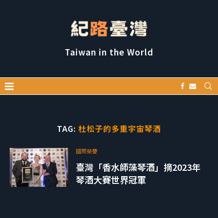
Taiwan in the World
TAG:
杜松子的多重宇宙琴酒
國際榮譽
臺灣「香水師藻琴酒」摘2023年
琴酒大賽世界冠軍