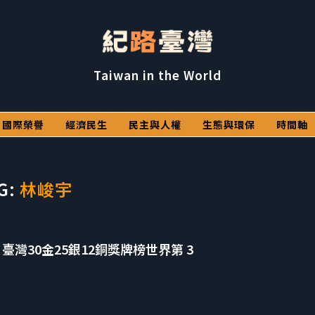
Taiwan in the World
國際榮譽
經濟民生
民主與人權
生態與環保
時間軸
G:
林峻宇
 臺灣30金25銀12銅獎牌榜世界第 3