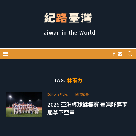
Taiwan in the World
TAG:
林雨力
Editor's Picks
國際榮譽
2025 亞洲棒球錦標賽 臺灣隊連兩
屆拿下亞軍