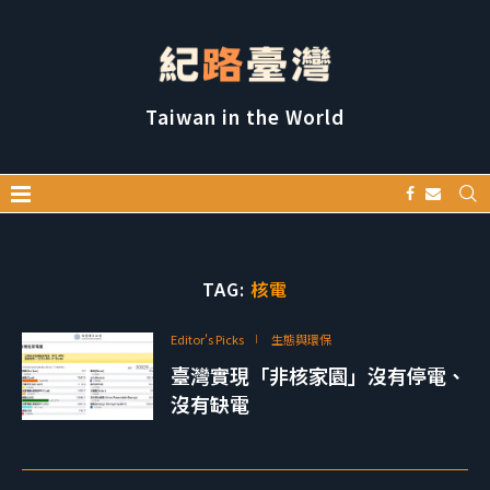
Taiwan in the World
TAG:
核電
Editor's Picks
生態與環保
臺灣實現「非核家園」沒有停電、
沒有缺電