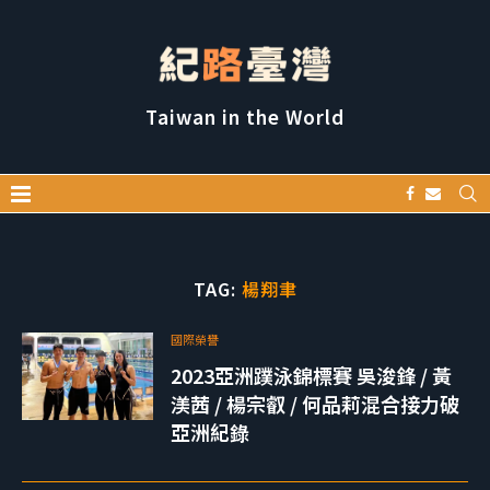
Taiwan in the World
TAG:
楊翔聿
國際榮譽
2023亞洲蹼泳錦標賽 吳浚鋒 / 黃
渼茜 / 楊宗叡 / 何品莉混合接力破
亞洲紀錄