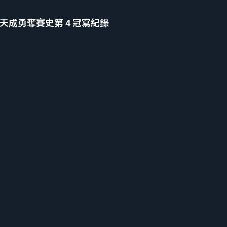
天成勇奪賽史第 4 冠寫紀錄