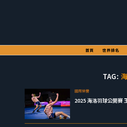
首頁
世界排名
TAG:
國際榮譽
2025 海洛羽球公開賽