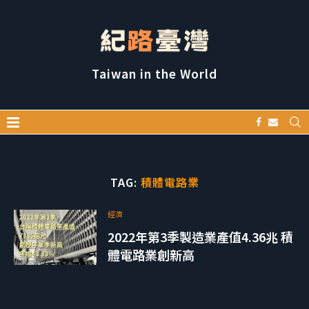
Taiwan in the World
TAG:
積體電路業
經濟
2022年第3季製造業產值4.36兆 積
體電路業創新高