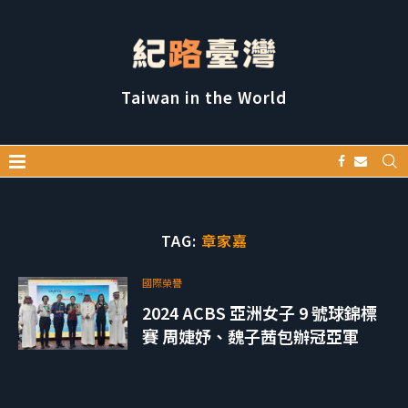
Taiwan in the World
TAG:
章家嘉
國際榮譽
2024 ACBS 亞洲女子 9 號球錦標
賽 周婕妤、魏子茜包辦冠亞軍