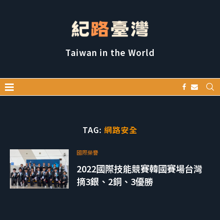
Taiwan in the World
TAG:
網路安全
國際榮譽
2022國際技能競賽韓國賽場台灣
摘3銀、2銅、3優勝