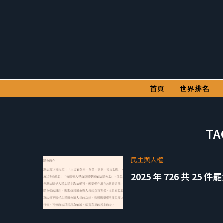
首頁
世界排名
TA
民主與人權
2025 年 726 共 2