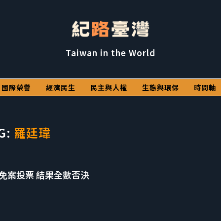
Taiwan in the World
國際榮譽
經濟民生
民主與人權
生態與環保
時間軸
G:
羅廷瑋
5 件罷免案投票 結果全數否決