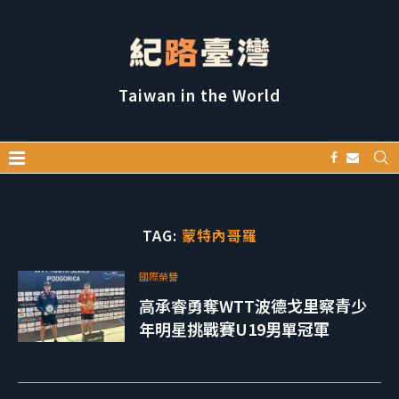
Taiwan in the World
TAG:
蒙特內哥羅
國際榮譽
高承睿勇奪WTT波德戈里察青少
年明星挑戰賽U19男單冠軍