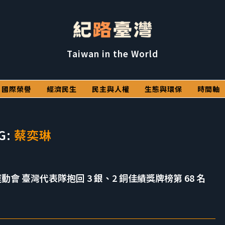
Taiwan in the World
國際榮譽
經濟民生
民主與人權
生態與環保
時間軸
G:
蔡奕琳
動會 臺灣代表隊抱回 3 銀、2 銅佳績獎牌榜第 68 名