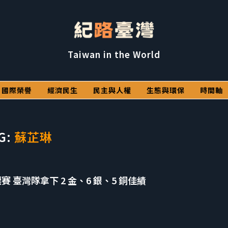
Taiwan in the World
國際榮譽
經濟民生
民主與人權
生態與環保
時間軸
G:
蘇芷琳
賽 臺灣隊拿下 2 金、6 銀、5 銅佳績