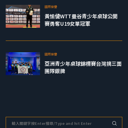
國際榮譽
黃愉偼WTT曼谷青少年桌球公開
賽勇奪U19女單冠軍
國際榮譽
亞洲青少年桌球錦標賽台灣摘三面
團隊銀牌