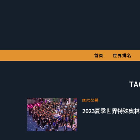
首頁
世界排名
TA
國際榮譽
2023夏季世界特殊奧