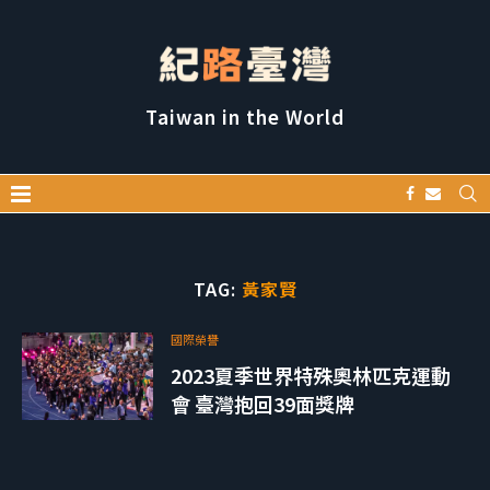
Taiwan in the World
TAG:
黃家賢
國際榮譽
2023夏季世界特殊奧林匹克運動
會 臺灣抱回39面獎牌