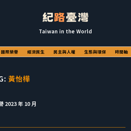
Taiwan in the World
國際榮譽
經濟民生
民主與人權
生態與環保
時間軸
G:
黃怡樺
023 年 10 月