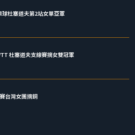
T桌球杜塞道夫第2站女單亞軍
3 WTT 杜塞道夫支線賽摘女雙冠軍
標賽台灣女團摘銅