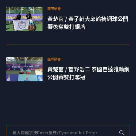
國際榮譽
黃楚茵 / 黃子軒大邱輪椅網球公開
賽勇奪雙打銀牌
國際榮譽
黃楚茵 / 菅野浩二 泰國芭達雅輪網
公開賽雙打奪冠