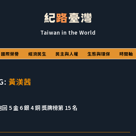
Taiwan in the World
國際榮譽
經濟民生
民主與人權
生態與環保
時間軸
G:
黃渼茜
 5 金 6 銀 4 銅 獎牌榜第 15 名