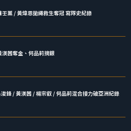
 陳壬薰 / 黃煒恩拋繩救生奪冠 寫隊史紀錄
賽 黃渼茜奪金、何品莉摘銀
浚鋒 / 黃渼茜 / 楊宗叡 / 何品莉混合接力破亞洲紀錄