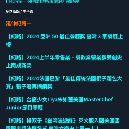
▍Michelin—《臺灣米其林指南 2024》完整名單
紀路編輯 / 王子嘉
延伸紀路—
【紀路】2024 亞洲 50 最佳餐廳獎 臺灣 3 家餐廳上
榜
【紀路】2024上半年零售業、餐飲業營業額雙創史
上同期新高
【紀路】2024法國巴黎「最佳傳統法國棍子麵包大
賽」張子君再摘銅獎
【紀路】台裔少女Liya朱如茵美國MasterChef
Junior節目奪冠
【紀路】楊双子《臺灣漫遊錄》英文版入圍美國國
家圖書獎決選名單 臺灣文學史上第一人！