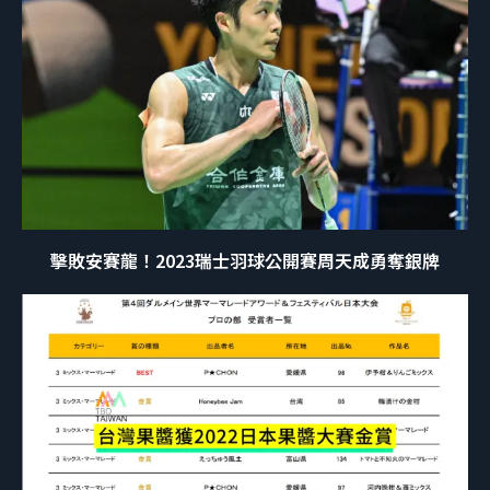
擊敗安賽龍！2023瑞士羽球公開賽周天成勇奪銀牌