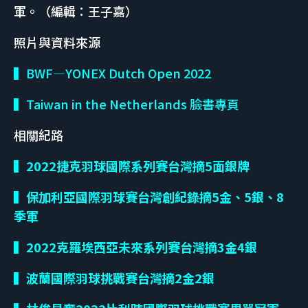
軍。（編輯：王子嘉）
照片與資料來源
▍BWF—YONEX Dutch Open 2022
▍Taiwan in the Netherlands 臉書專頁
相關紀路
▍2022捷克羽球國際系列賽台灣摘5面銀牌
▍保加利亞國際羽球賽台灣創紀錄摘
5
金、
5
銀、
8
季軍
▍
2022
克羅埃西亞未來系列賽台灣摘
3
金
4
銀
▍波蘭國際羽球挑戰賽台灣摘
2
金
2
銀