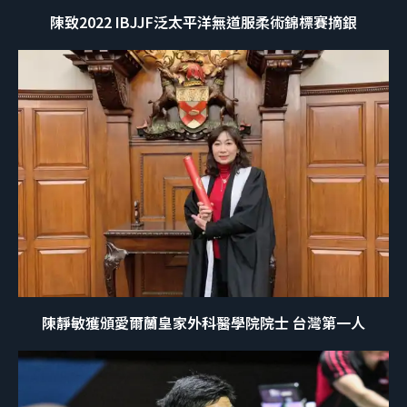
陳致2022 IBJJF泛太平洋無道服柔術錦標賽摘銀
陳靜敏獲頒愛爾蘭皇家外科醫學院院士 台灣第一人