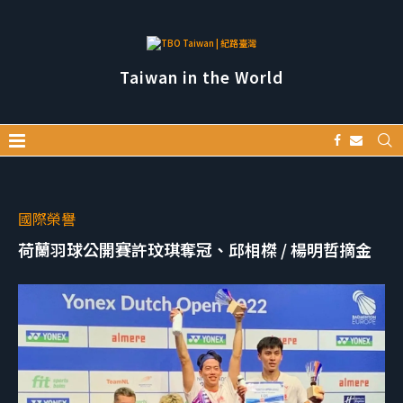
Taiwan in the World
國際榮譽
荷蘭羽球公開賽許玟琪奪冠、邱相榤 / 楊明哲摘金