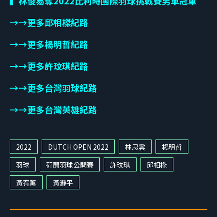
▍林俊易奪
2022
比利時國際羽球挑戰賽男單冠軍
→→更多邱相榤紀路
→→更多楊明哲紀路
→→更多許玟琪紀路
→→更多台灣羽球紀路
→→更多台灣英雄紀路
2022
DUTCH OPEN 2022
林思雲
楊明哲
羽球
荷蘭羽球公開賽
許玟琪
邱相榤
黃宥薰
黃瀞平