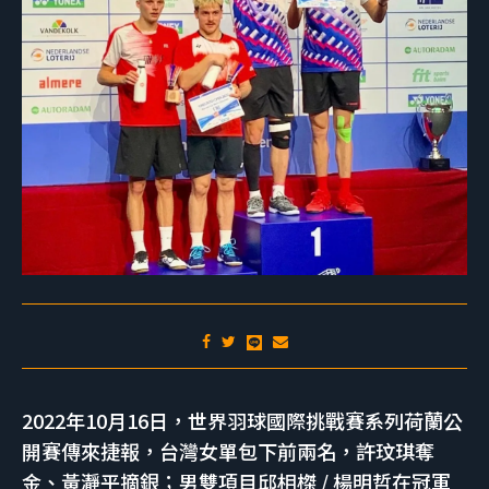
2022年10月16日，世界羽球國際挑戰賽系列荷蘭公
開賽傳來捷報，台灣女單包下前兩名，許玟琪奪
金、黃瀞平摘銀；男雙項目邱相榤 / 楊明哲在冠軍