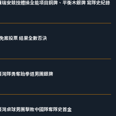
會 陳瑞安競技體操全能項目銅牌、平衡木銀牌 寫隊史紀錄
5 件罷免案投票 結果全數否決
會 臺灣隊勇奪跆拳道男團銀牌
會 臺灣桌球男團擊敗中國隊奪隊史首金