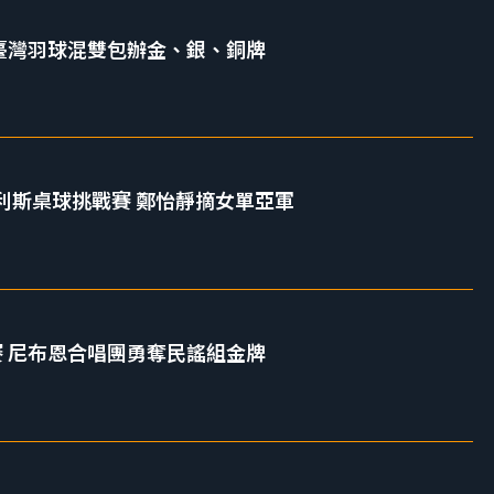
會 臺灣羽球混雙包辦金、銀、銅牌
斯艾利斯桌球挑戰賽 鄭怡靜摘女單亞軍
大賽 尼布恩合唱團勇奪民謠組金牌