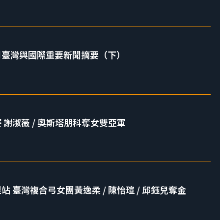
7 月臺灣與國際重要新聞摘要（下）
賽 謝淑薇 / 奧斯塔朋科奪女雙亞軍
里站 臺灣複合弓女團黃逸柔 / 陳怡瑄 / 邱鈺兒奪金