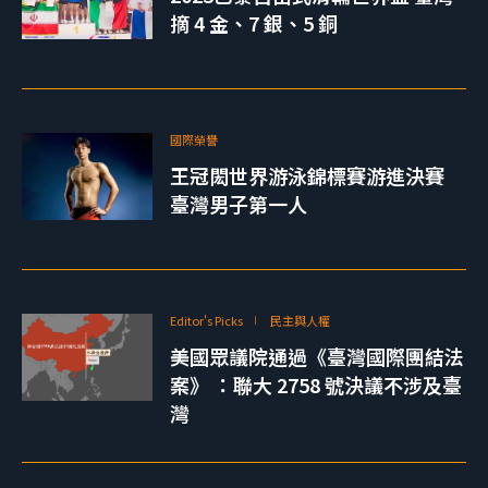
摘 4 金、7 銀、5 銅
國際榮譽
王冠閎世界游泳錦標賽游進決賽
臺灣男子第一人
Editor's Picks
民主與人權
美國眾議院通過《臺灣國際團結法
案》 ：聯大 2758 號決議不涉及臺
灣