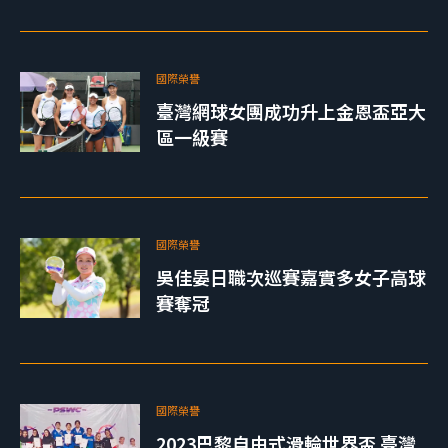
國際榮譽
臺灣網球女團成功升上金恩盃亞大
區一級賽
國際榮譽
吳佳晏日職次巡賽嘉實多女子高球
賽奪冠
國際榮譽
2023巴黎自由式滑輪世界盃 臺灣