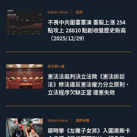
Editor's Picks
經濟
不畏中共圍臺軍演 臺股上漲 254
點攻上 28810 點創收盤歷史新高
（2025/12/29）
民主與人權
憲法法庭判決立法院《憲法訴訟
法》修法違反憲法權力分立原則、
立法程序欠缺正當 違憲失效
Editor's Picks
國際榮譽
鄒時擎《左撇子女孩》入圍奧斯卡