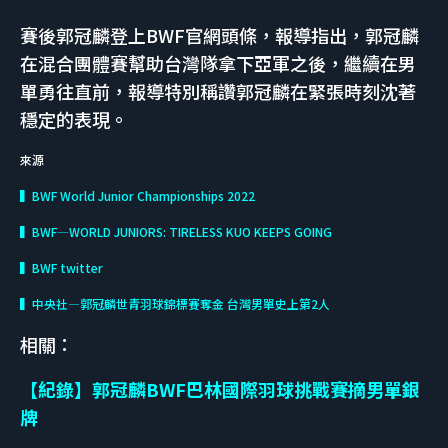
賽後郭冠麟登上BWF官網頭條，報導指出，郭冠麟
在混合團體賽幫助台灣隊拿下亞軍之後，繼續在男
單勇往直前，報導特別稱讚郭冠麟在緊張時刻沈著
穩定的表現。
來源
▍BWF World Junior Championships 2022
▍BWF—WORLD JUNIORS: TIRELESS KUO KEEPS GOING
▍BWF twitter
▍中央社—郭冠麟世青羽球錦標賽奪金 台灣男單史上第2人
相關：
【紀錄】郭冠麟BWF巴林國際羽球挑戰賽摘男單銀
牌