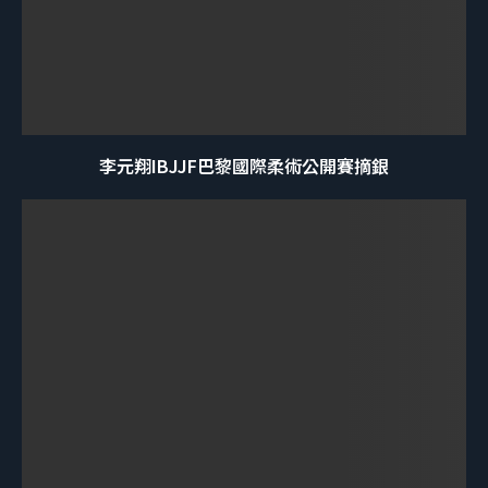
李元翔IBJJF巴黎國際柔術公開賽摘銀