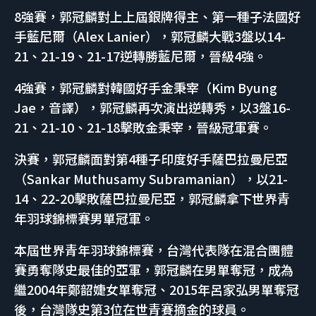
8強賽，郭冠麟對上上屆銀牌得主、第一種子法國好
手藍尼爾（Alex Lanier），郭冠麟大戰3盤以14-
21、21-19、21-17逆轉勝藍尼爾，晉級4強。
4強賽，郭冠麟對韓國好手金秉宰（Kim Byung
Jae，音譯），郭冠麟再次演出逆轉秀，以3盤16-
21、21-10、21-18擊敗金秉宰，晉級冠軍賽。
決賽，郭冠麟面對第4種子印度好手薩巴拉曼尼亞
（Sankar Muthusamy Subramanian），以21-
14、22-20擊敗薩巴拉曼尼亞，郭冠麟拿下世界青
年羽球錦標賽男單冠軍。
本屆世界青年羽球錦標賽，台灣代表隊在混合團體
賽勇奪隊史最佳的亞軍，郭冠麟在男單奪冠，成為
繼2004年鄭韶婕女單奪冠、2015年呂家弘男單奪冠
後，台灣隊史第3位在世青賽摘金的球員。