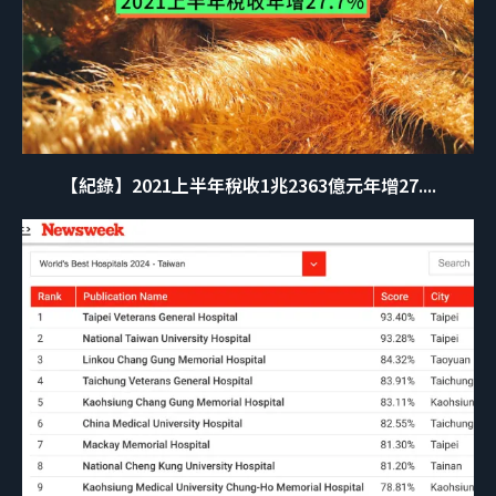
【紀錄】2021上半年稅收1兆2363億元年增27....