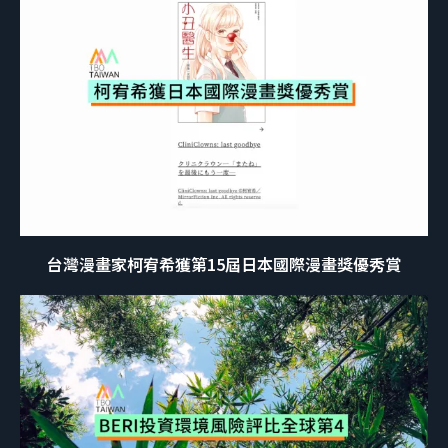
台灣漫畫家柯宥希獲第15屆日本國際漫畫獎優秀賞