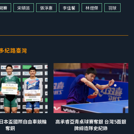
開賽
宋碩芸
張淨惠
李佳馨
林煜傑
羽球
多紀路臺灣
2日本盃國際自由車競輪
高承睿亞青桌球賽奪銀 台灣5面銀
奪銅
牌締造隊史紀錄