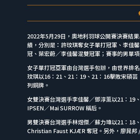
2022年5月29日，奧地利羽球公開賽決賽
績，分別是：許玟琪奪女子單打冠軍、李佳馨
冠、葉宏蔚／李佳馨混雙冠軍；賽事的男單項
女子單打冠亞軍由台灣選手包辦，由世界排名
玟琪以16：21、21：19、21：16擊敗
列銅牌。
女雙決賽台灣選手李佳馨／鄧淳薫以21：19、15：
IPSEN／Mai SURROW 稱后。
男雙決賽台灣選手林煜傑／蘇力瑋以21：18、21：1
Christian Faust KJÆR 奪冠。另外，