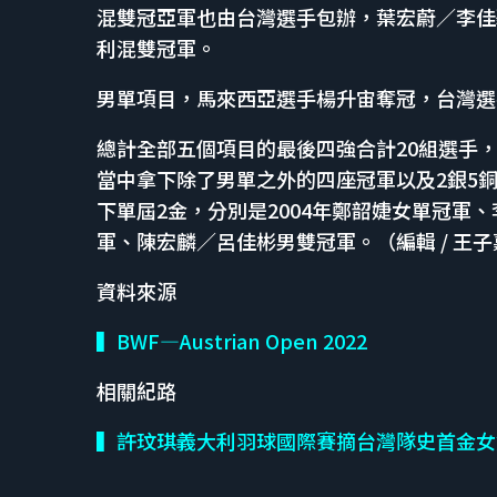
混雙冠亞軍也由台灣選手包辦，葉宏蔚／李佳馨
利混雙冠軍。
男單項目，馬來西亞選手楊升宙奪冠，台灣選
總計全部五個項目的最後四強合計20組選手
當中拿下除了男單之外的四座冠軍以及2銀5
下單屆2金，分別是2004年鄭韶婕女單冠軍
軍、陳宏麟／呂佳彬男雙冠軍。（編輯 / 王子
資料來源
▍BWF—Austrian Open 2022
相關紀路
▍許玟琪義大利羽球國際賽摘台灣隊史首金女雙