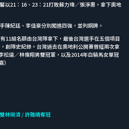
以21：16、23：21打敗蘇力瑋／張淨惠，拿下奧地
手陳紀廷、李佳豪分別闖進四強，並列銅牌。
，有11組名額由台灣隊拿下，最後台灣選手在五個項目
銅，創隊史紀錄。台灣過去在奧地利公開賽曾經兩次拿
、李松遠／林偉翔男雙冠軍，以及2014年白驍馬女單冠
嘉）
林琬清 / 許雅晴奪冠