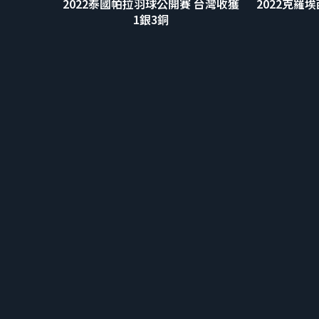
2022泰國帕拉羽球公開賽 台灣收獲
2022克羅
1銀3銅