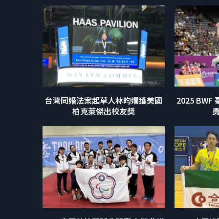
台灣同婚法案起草人林昀嫺獲美國
2025 BW
柏克萊傑出校友獎