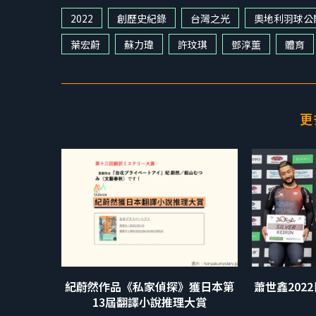
2022
創歷史紀錄
台灣之光
奧地利羽球公
葉宏蔚
蘇力瑋
許玟琪
鄧淳薫
體育
更
紀蔚然作品《私家偵探》獲日本第
蕭世鑫202
13屆翻譯小說推理大賞