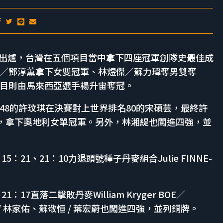
結果出爐，台灣在五個項目當中拿下四座冠軍創隊史最佳成
／鄧淳薫拿下女雙冠軍、林煜傑／蘇力瑋奪男雙奪
目則由馬來西亞選手楊升宙奪冠。
48的許玟琪在決賽對上世界排名80的宋碩芸，最終許
宋碩芸，拿下奧地利女單冠軍。另外，林湘緹也闖進四強，並
21、21：10力退頭號種子丹麥組合Julie FINNE-
7直落二擊敗丹麥William Kryger BOE／
廖晁邦 / 林家佑、蘇敬恒 / 葉宏蔚也闖進四強，並列銅牌。