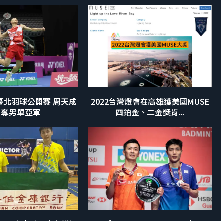
F 臺北羽球公開賽 周天成
2022台灣燈會在高雄獲美國MUSE
勇奪男單亞軍
四鉑金、二金獎肯...