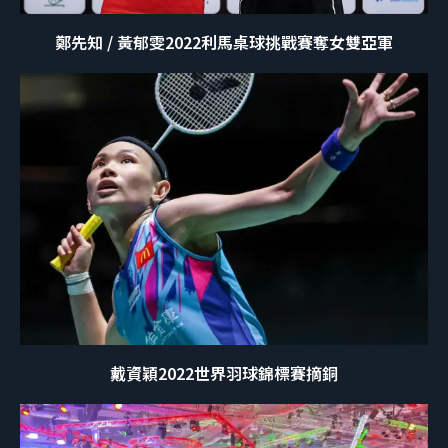
鄭先知 / 黃郁雯2022利馬桌球挑戰賽奪女雙亞軍
戴資穎2022世界羽球錦標賽摘銅