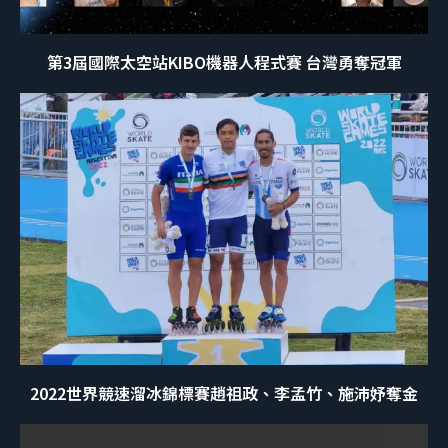
第3屆國際太空站KIBO機器人程式賽 台灣勇奪冠軍
2022世界競速溜冰錦標賽趙祖政、李孟竹、施沛妤奪金