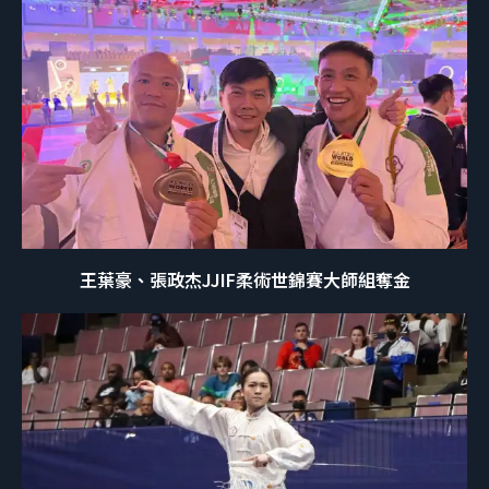
王葉豪、張政杰JJIF柔術世錦賽大師組奪金