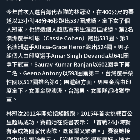
今年首次入選台灣代表隊的林冠汝，在400公尺的賽
道以23小時48分46秒跑出537圈成績，拿下女子個
人冠軍，也締造個人超馬賽事生涯最佳成績。第2名
澳洲選手科恩（Cassie Cohen）跑出533圈、第3
名澳洲選手Allicia-Grace Heron跑出524圈。男子
組個人由印度選手Amar Singh Devanda以641圈
拿下冠軍，Saurav Kumar Ranjan以602圈拿下第
二名、Geeno Antony以593圈獲第三，台灣選手蔡
性國以517圈排名第6；團體組方面，男團金牌由印
度拿下，女團金牌澳洲，台灣男、女團隊都收獲季
軍。
林冠汝2012年開始接觸路跑，2015年首次挑戰百公
里超馬成功，賽前她在臉書表示：「首戰24小時就
有幸成為國家代表隊，既雀躍又緊張。」賽後她接
受中央社電訪表示，「沒想到會跑得那麼好，這次