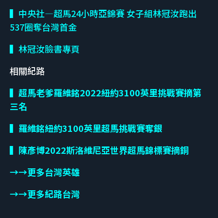
▍中央社—超馬24小時亞錦賽 女子組林冠汝跑出
537圈奪台灣首金
▍林冠汝臉書專頁
相關紀路
▍超馬老爹羅維銘
2022
紐約
3100
英里挑戰賽摘第
三名
▍羅維銘紐約
3100
英里超馬挑戰賽奪銀
▍陳彥博2022斯洛維尼亞世界超馬錦標賽摘銅
→→更多台灣英雄
→→更多紀路台灣