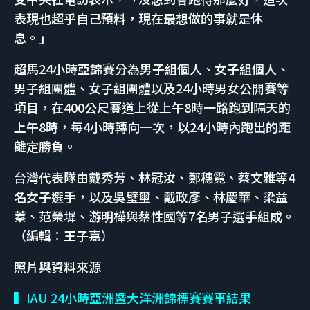
表現也超乎自己預料，現在最想做的事就是休
息。」
超馬24小時亞錦賽分為男子組個人、女子組個人、
男子組團體、女子組團體以及24小時男女公開賽等
項目，在400公尺賽道上從上午8時一路跑到隔天的
上午8時，每4小時轉向一次，以24小時內跑出的距
離定勝負。
台灣代表隊由戴秀芳、林冠汝、鄭穗霓、蔡文雅等4
名女子選手，以及吳璧璽、戴政彥、林慶華、梁益
蓁、范榮墀、游明樺與蔡性國等7名男子選手組成。
（編輯：王子嘉）
照片與資料來源
▍IAU 24小時亞洲暨大洋洲錦標賽賽事結果