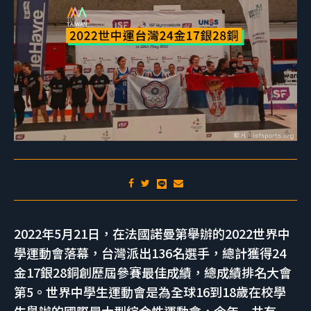
2022年5月21日，在法國諾曼第舉辦的2022世界中
學運動會落幕，台灣派出136名選手，總計獲得24
金17銀28銅創歷屆參賽最佳成績，總成績排名大會
第5。世界中學生運動會是為全球16到18歲在校學