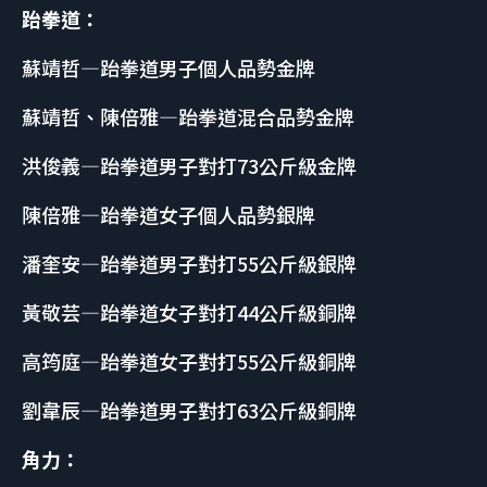
跆拳道：
蘇靖哲—跆拳道男子個人品勢金牌
蘇靖哲、陳倍雅—跆拳道混合品勢金牌
洪俊義—跆拳道男子對打73公斤級金牌
陳倍雅—跆拳道女子個人品勢銀牌
潘奎安—跆拳道男子對打55公斤級銀牌
黃敬芸—跆拳道女子對打44公斤級銅牌
高筠庭—跆拳道女子對打55公斤級銅牌
劉韋辰—跆拳道男子對打63公斤級銅牌
角力：