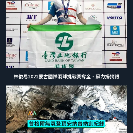
林俊易2022蒙古國際羽球挑戰賽奪金、蘇力揚摘銀