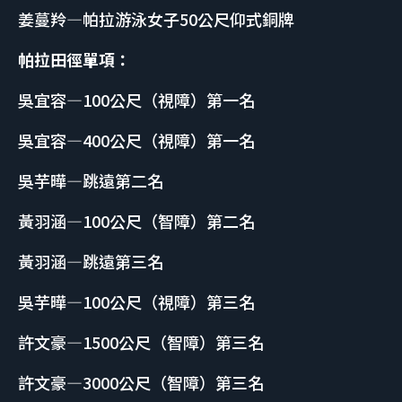
姜蔓羚—帕拉游泳女子50公尺仰式銅牌
帕拉田徑單項：
吳宜容—100公尺（視障）第一名
吳宜容—400公尺（視障）第一名
吳芋曄—跳遠第二名
黃羽涵—100公尺（智障）第二名
黃羽涵—跳遠第三名
吳芋曄—100公尺（視障）第三名
許文豪—1500公尺（智障）第三名
許文豪—3000公尺（智障）第三名