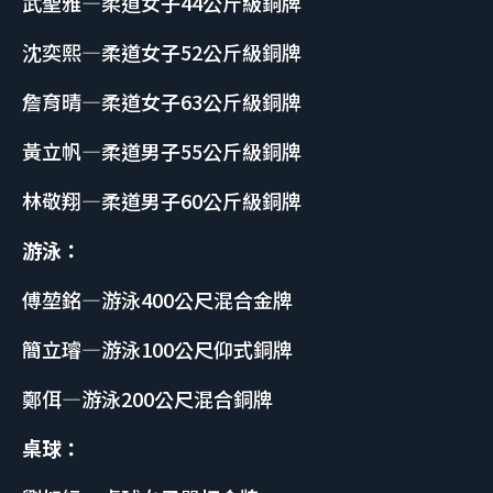
武聖雅—柔道女子44公斤級銅牌
沈奕熙—柔道女子52公斤級銅牌
詹育晴—柔道女子63公斤級銅牌
黃立帆—柔道男子55公斤級銅牌
林敬翔—柔道男子60公斤級銅牌
游泳：
傅堃銘—游泳400公尺混合金牌
簡立璿—游泳100公尺仰式銅牌
鄭佴—游泳200公尺混合銅牌
桌球：