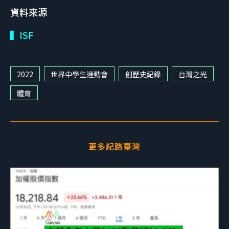
資料來源
▍ISF
2022
世界中學生運動會
創歷史紀錄
台灣之光
體育
更多紀路臺灣