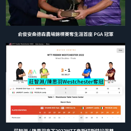
俞俊安桑德森農場錦標賽奪生涯首座 PGA 冠軍
莊智淵 / 陳思羽拿下2022WTT韋斯切斯特站混雙...