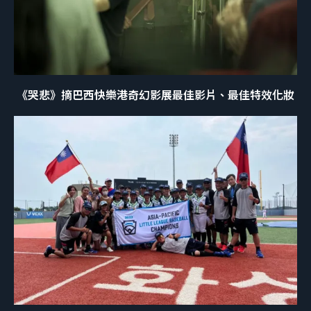
《哭悲》摘巴西快樂港奇幻影展最佳影片、最佳特效化妝