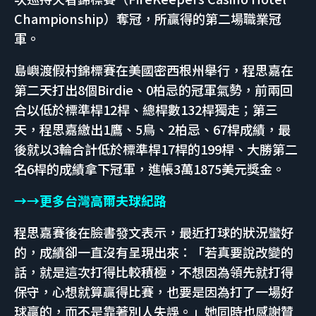
Championship）奪冠，所贏得的第二場職業冠
軍。
島嶼渡假村錦標賽在美國密西根州舉行，程思嘉在
第二天打出8個Birdie、0柏忌的冠軍氣勢，前兩回
合以低於標準桿12桿、總桿數132桿獨走；第三
天，程思嘉繳出1鷹、5鳥、2柏忌、67桿成績，最
後就以3輪合計低於標準桿17桿的199桿、大勝第二
名6桿的成績拿下冠軍，進帳3萬1875美元獎金。
→→更多台灣高爾夫球紀路
程思嘉賽後在臉書發文表示，最近打球的狀況蠻好
的，成績卻一直沒有呈現出來：「若真要說改變的
話，就是這次打得比較積極，不想因為領先就打得
保守，心想就算贏得比賽，也要是因為打了一場好
球贏的，而不是靠著別人失誤。」她同時也感謝贊