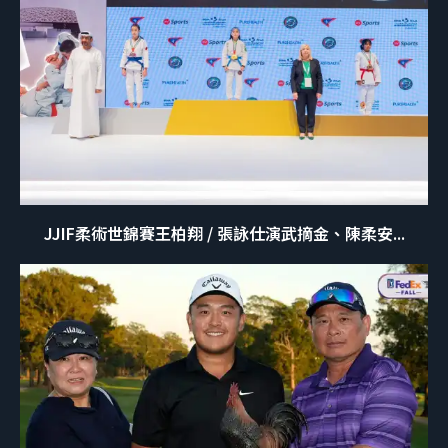
JJIF柔術世錦賽王柏翔 / 張詠仕演武摘金、陳柔安...