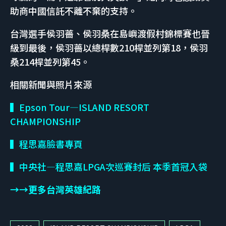
助商中國信託不離不棄的支持。
台灣選手侯羽薔、侯羽桑在島嶼渡假村錦標賽也晉
級到最後，侯羽薔以總桿數210桿並列第18，侯羽
桑214桿並列第45。
相關新聞與照片來源
▍Epson Tour—ISLAND RESORT
CHAMPIONSHIP
▍程思嘉臉書專頁
▍中央社—程思嘉LPGA次巡賽封后 本季首冠入袋
→→更多台灣英雄紀路