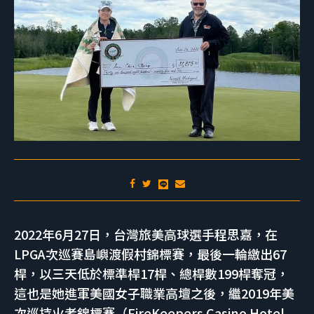
2022年6月27日，台灣旅美高球選手程思嘉，在
LPGA次巡賽島嶼渡假村錦標賽，最後一輪繳出67
桿，以三天低於標準桿17桿、總桿數199桿奪冠，
這也是她進軍美國女子職業高壇之後，繼2019年美
次巡持火者錦標賽（FireKeepers Casino Hotel