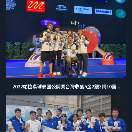
2022帕拉桌球泰國公開賽台灣收獲5金2銀3銅10面...