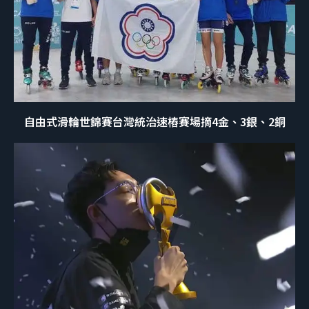
自由式滑輪世錦賽台灣統治速樁賽場摘4金、3銀、2銅