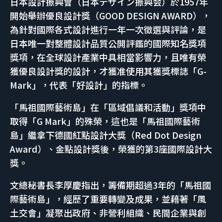
日本設計振興會（日本デザイン振興会）於1957年
開始舉辦優良設計獎（GOOD DESIGN AWARD），
為針對國際各式設計進行一年一次徵選與評論，是
日本唯一對整體設計品質公開評鑑的國際知名獎項
獎項，在全球設計產業中具相當影響力，且唯有榮
獲優良設計獎的設計，才獲准使用其獲獎標誌「G-
Mark」，代表「好設計」的指標。
「馬祖國際藝術島」在「區域倡議和活動」獎項中
取得「G Mark」的殊榮，這也是「馬祖國際藝術
島」繼拿下德國紅點設計大獎（Red Dot Design
Award）、金點設計獎後，榮獲的第3座國際設計大
獎。
文總秘書長李厚慶指出，籌備期超過3年的「馬祖國
際藝術島」，經歷了重要轉變及成果，並藉著「風
土交會」凝聚出政府、非營利組織、民間企業與創