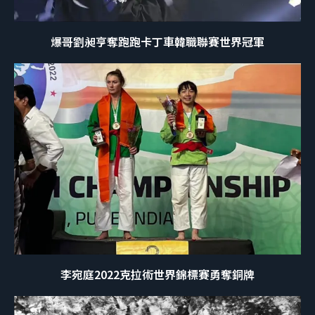
爆哥劉昶亨奪跑跑卡丁車韓職聯賽世界冠軍
李宛庭2022克拉術世界錦標賽勇奪銅牌