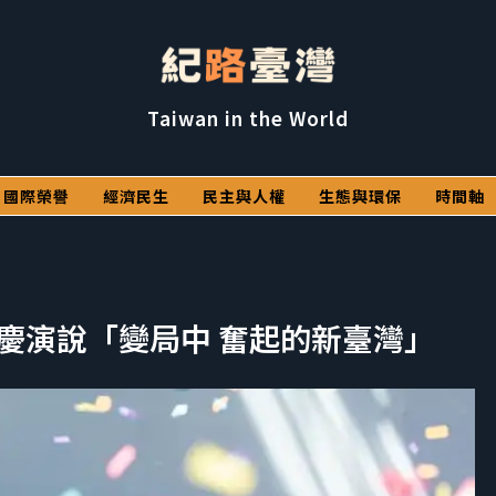
Taiwan in the World
國際榮譽
經濟民生
民主與人權
生態與環保
時間軸
十國慶演說「變局中 奮起的新臺灣」