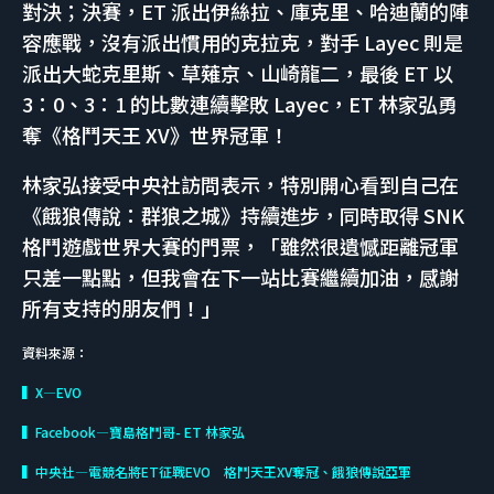
對決；決賽，ET 派出伊絲拉、庫克里、哈迪蘭的陣
容應戰，沒有派出慣用的克拉克，對手 Layec 則是
派出大蛇克里斯、草薙京、山崎龍二，最後 ET 以
3：0、3：1 的比數連續擊敗 Layec，ET 林家弘勇
奪《格鬥天王 XV》世界冠軍！
林家弘接受中央社訪問表示，特別開心看到自己在
《餓狼傳說：群狼之城》持續進步，同時取得 SNK
格鬥遊戲世界大賽的門票，「雖然很遺憾距離冠軍
只差一點點，但我會在下一站比賽繼續加油，感謝
所有支持的朋友們！」
資料來源：
▍X—EVO
▍Facebook—寶島格鬥哥- ET 林家弘
▍中央社—電競名將ET征戰EVO 格鬥天王XV奪冠、餓狼傳說亞軍