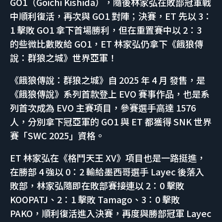
GO1（Goichi Kishida），隨後林家弘在敗部冠軍戰
中順利復活，再次與 GO1 對陣；決賽，ET 先以 3：
1 擊敗 GO1 拿下首場勝利，但在重置賽中以 2：3
的些微比數敗給 GO1，ET 林家弘仍拿下《餓狼傳
說：群狼之城》世界亞軍！
《餓狼傳說：群狼之城》自 2025 年 4 月 發售，是
《餓狼傳說》系列首款登上 EVO 賽事作品，也是系
列首次成為 EVO 主賽項目，參賽選手高達 1576
人，分別拿下冠亞軍的 GO1 與 ET 都獲得 SNK 世界
賽「SWC 2025」資格。
ET 林家弘在《格鬥天王 XV》項目也是一路挺進，
在勝部 4 強以 0：2 輸給墨西哥選手 Layec 後落入
敗部，林家弘隨即在敗部賽接連以 2：0 擊敗
KOOPATJ、2：1 擊敗 Tamago、3：0 擊敗
PAKO，順利復活進入決賽，再度與勝部冠軍 Layec