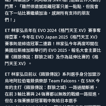
門票，「雖然很遺憾距離冠軍只差一點點，但我會
在下一站比賽繼續加油，感謝所有支持的朋友
們！」
ET 林家弘去年在 EVO 2024《格鬥天王 XV》賽事奪
得亞軍，今年在 EVO Japan 2025《格鬥天王 XV》
賽事則是締造冠軍二連霸！林家弘今年再度叩關在
美國拉斯維加斯舉行的 EVO 2025，報名大會主要比
賽《餓狼傳說：群狼之城》及作為延伸比賽的《格
鬥天王 XV》。
ET 林家弘日前以《餓狼傳說》系列選手身分加盟沙
烏地阿拉伯電競俱樂部 Team Falcons，在 SNK 今
年的主打《餓狼傳說：群狼之城》一路過關斬將，
在前 3 輪比賽與 24 強賽都以無敗的戰績一路挺進，
但在 8 強賽勝部冠軍戰中敗給日本選手