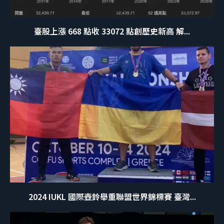
臺股上漲 668 點收 33072 點創歷史新高 解...
2024 IUKL 國際壺鈴舉重聯盟世界錦標賽 臺灣...