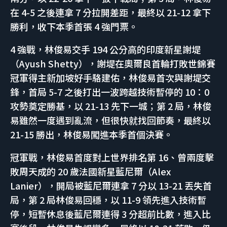
在 4-5 之後連拿 7 分拉開差距，最終以 21-12 拿下
勝利，收下本季首張 4 強門票。
4 強戰，林俊易交手 194 公分高的印度新星謝堤
（Ayush Shetty），謝堤在奧爾良首輪打敗世錦賽
冠軍得主新加坡好手駱建佑，林俊易首次與謝堤交
鋒，首局 5-7 之後打出一波跨越技術暫停的 10：0
攻勢奠定勝基，以 21-13 先下一城；第 2 局，林俊
易雖然一度遇到亂流，但很快就找回節奏，最終以
21-15 勝出，林俊易闖進本季首個決賽。
冠軍戰，林俊易首度對上世界排名第 16、曾兩度擊
敗周天成的 20 歲法國新星藍尼爾（Alex
Lanier），開局被藍尼爾連拿 7 分以 13-21 丟失首
局，第 2 局林俊易回穩，以 11-9 領先進入技術暫
停，短暫休息後藍尼爾連得 3 分超前比數，進入比