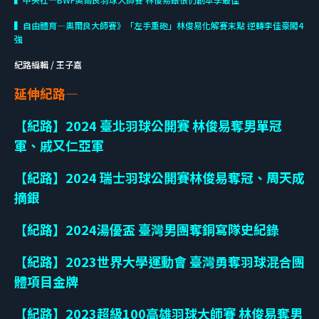
▍自由體育—奧爾良大師賽》「左手重砲」林俊易化解賽末點 逆轉李佳豪闖4
強
紀路編輯 / 王子嘉
延伸紀路—
【紀路】2024 臺北羽球公開賽 林俊易奪男單冠
軍、戚又仁亞軍
【紀路】2024 瑞士羽球公開賽林俊易奪冠、周天成
摘銀
【紀路】2024湯優盃 臺灣男團奪銅寫隊史紀錄
【紀路】2023世界大學運動會 臺灣勇奪羽球混合團
體項目金牌
【紀路】2023超級100高雄羽球大師賽 林俊易奪男