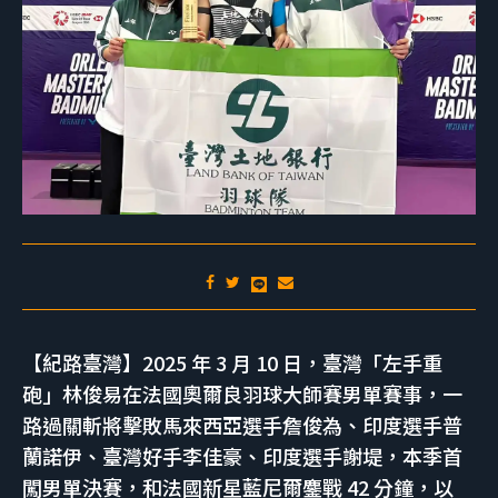
【紀路臺灣】2025 年 3 月 10 日，臺灣「左手重
砲」林俊易在法國奧爾良羽球大師賽男單賽事，一
路過關斬將擊敗馬來西亞選手詹俊為、印度選手普
蘭諾伊、臺灣好手李佳豪、印度選手謝堤，本季首
闖男單決賽，和法國新星藍尼爾鏖戰 42 分鐘，以