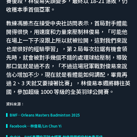
賽後段，林俊易失誤變多，最終以 18-21 落敗，仍
收穫本季首個亞軍。
教練馮勝杰在接受中央社訪問表示，首局對手體能
開得很快，用速度和力量來壓制林俊易，「可能他
在場上一下子沒跟上所以就被拉開，這對我們來說
也是很好的經驗學習」，第 2 局每次拉鋸有機會領
先時，就會被對手幾個不錯的處理球給壓制，導致
那口氣就是過不去，「不過這場冠軍戰對俊易來說
信心增加不少，現在就是看體能如何調配，畢竟再
過 2、3 天就又要接著比賽」，林俊易本週將轉往英
國，參加超級 1000 等級的全英羽球公開賽。
資料來源：
▍BWF—Orleans Masters Badminton 2025
▍Facebook—林俊易/Lin Chun Yi
▍中央社—BWF奧爾良羽球大師賽 林俊易銀恨仍創本季最佳