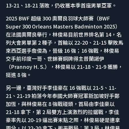
13-21、18-21 落敗，仍收獲本季首座男單亞軍。
2025 BWF 超級 300 奧爾良羽球大師賽（BWF
Super 300 Orleans Masters Badminton 2025）
在法國奧爾良舉行，林俊易目前世界排名第 14，名
列大會男單第 2 種子，首輪以 22-20、21-15 擊敗馬
來西亞選手詹俊為，晉級 16 強；16 強戰，林俊易
交手前印度一哥、世錦賽銅牌得主普蘭諾伊
（Prannoy H. S.），林俊易以 21-18、21-9 獲勝，
挺進 8 強。
另一邊，臺灣好手李佳豪在 16 強戰以 21-5、11-
21、21-19 拍落今年泰國大師賽冠軍新加坡好手鄭
加恆，與林俊易在 8 強戰碰頭，首局由李佳豪以
21-18 拿下，第 2 局雙方上演激烈的拉鋸戰，李佳
豪率先以 20-19 逼出賽末點之際，林俊易硬是連拿
兩分，以 22-20 拿下、扳平戰局；第 3 局，林俊易