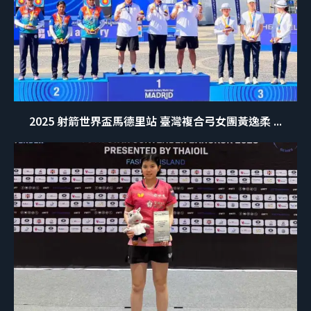
2025 射箭世界盃馬德里站 臺灣複合弓女團黃逸柔 ...