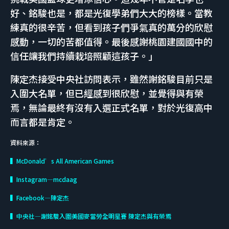
好、銘駿也是，都是光復學弟們大大的榜樣。當教
練真的很辛苦，但看到孩子們爭氣真的萬分的欣慰
感動，一切的苦都值得。最後感謝桃園建國國中的
信任讓我們持續栽培照顧這孩子。」
陳定杰接受中央社訪問表示，雖然謝銘駿目前只是
入圍大名單，但已經感到很欣慰，並覺得與有榮
焉，無論最終有沒有入選正式名單，對於光復高中
而言都是肯定。
資料來源：
▍McDonald’s All American Games
▍Instagram—mcdaag
▍Facebook—陳定杰
▍中央社—謝銘駿入圍美國麥當勞全明星賽 陳定杰與有榮焉