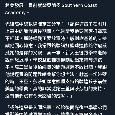
赴美發展，目前就讀奧蘭多 Southern Coast
Academy。
光復高中總教練陳定杰分享：「記得這孩子在剛升
上高中的暑假最後期間，他告訴我他要回家打電玩
不打球，那時候我正要放棄時，感謝謝爸爸的支持
讓他回心轉意，我常跟銘駿講打籃球這條路你最該
感謝的是你的父親。高一拿下新人王後跟學校老師
說他想退隊，學校整個輔導機制動起來輔導這孩
子。高三畢業後怕經費的問題遲遲不敢出國，我跟
他說經費的問題教練會幫你想辦法，就當一切碰壁
的時，王董、莎莎姐願意照顧支持銘駿這孩子前往
美國的學費，真的非常感謝王董與莎莎姐的支持，
沒有他們沒有今天銘駿的成就。」
「或許這只是入圍名單，卻給後面光復中學學弟們
挑戰美國籃球更增添信心。這幾年不管是名斈也