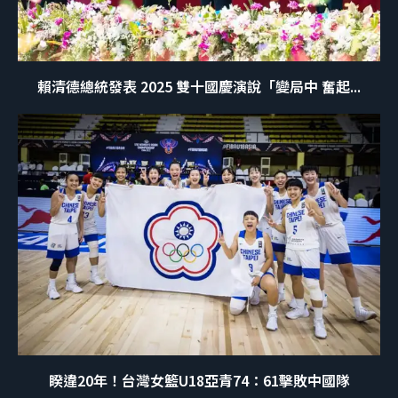
賴清德總統發表 2025 雙十國慶演說「變局中 奮起...
睽違20年！台灣女籃U18亞青74：61擊敗中國隊