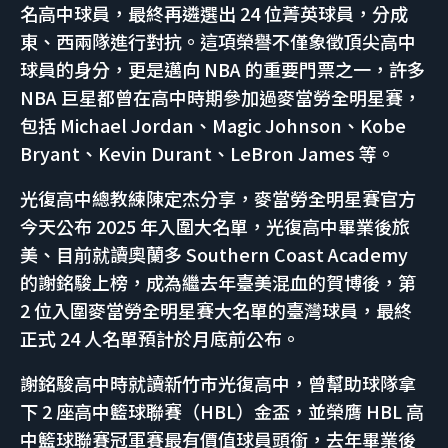
名高中球員，最終再遴選出 24 位菁英球員，分成
東、西兩隊進行對抗。這項榮譽不僅象徵頂尖高中
球員的身分，更是邁向 NBA 的重要門票之一，許多
NBA 巨星都曾在高中時期參加過麥當勞全明星賽，
包括 Michael Jordan、Magic Johnson、Kobe
Bryant、Kevin Durant、LeBron James 等。
光復高中總教練陳定杰分享，麥當勞全明星賽官方
今天公布 2025 年入圍大名單，光復高中畢業後旅
美、目前就讀奧蘭多 Southern Coast Academy
的謝銘駿上榜，成為繼去年臺美混血的賀博後，第
2 位入圍麥當勞全明星賽大名單的臺灣球員，最終
正式 24 人名單預計於月底前公布。
謝銘駿高中時就讀新竹市光復高中，曾幫助球隊拿
下 2 座高中籃球聯賽（HBL）金盃，並榮膺 HBL 高
中籃球聯賽冠軍賽最有價值球員頭銜，去年畢業後