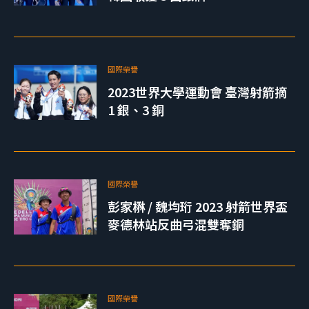
國際榮譽
2023世界大學運動會 臺灣射箭摘
1 銀、3 銅
國際榮譽
彭家楙 / 魏均珩 2023 射箭世界盃
麥德林站反曲弓混雙奪銅
國際榮譽