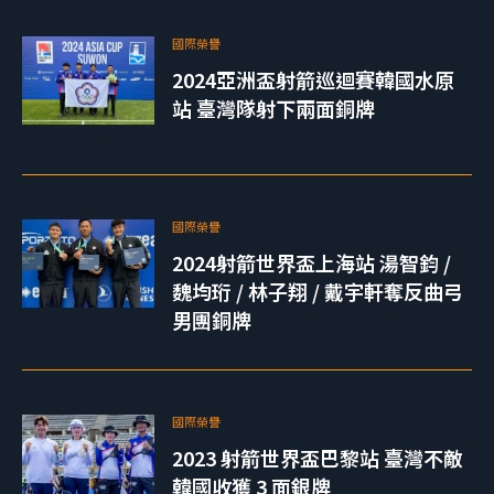
國際榮譽
2024亞洲盃射箭巡迴賽韓國水原
站 臺灣隊射下兩面銅牌
國際榮譽
2024射箭世界盃上海站 湯智鈞 /
魏均珩 / 林子翔 / 戴宇軒奪反曲弓
男團銅牌
國際榮譽
2023 射箭世界盃巴黎站 臺灣不敵
韓國收獲 3 面銀牌