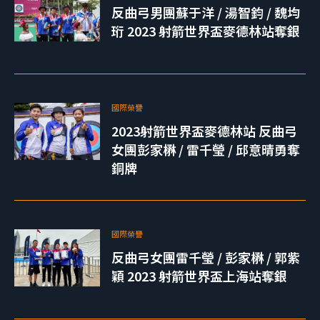
反曲弓男團蘇于洋 / 湯智鈞 / 魏均
珩 2023 射箭世界盃麥德林站奪銀
國際榮譽
2023射箭世界盃麥德林站 反曲弓
女團彭家楙 / 雷千瑩 / 邱意晴勇奪
銅牌
國際榮譽
反曲弓女團雷千瑩 / 彭家楙 / 郭紫
穎 2023 射箭世界盃上海站奪銀