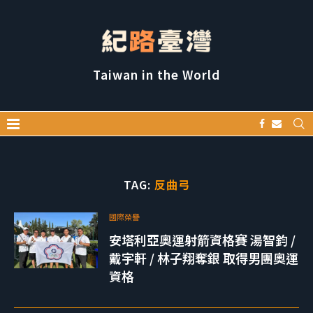
Taiwan in the World
TAG:
反曲弓
國際榮譽
安塔利亞奧運射箭資格賽 湯智鈞 /
戴宇軒 / 林子翔奪銀 取得男團奧運
資格