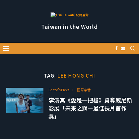
Taiwan in the World
TAG:
LEE HONG CHI
Editor's Picks
國際榮譽
李鴻其《愛是一把槍》勇奪威尼斯
影展「未來之獅—最佳長片首作
獎」