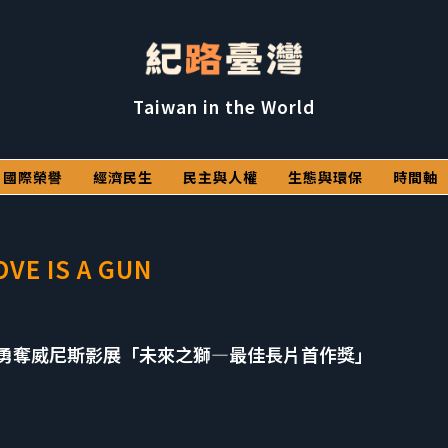
Taiwan in the World
國際榮譽
經濟民生
民主與人權
生態與環保
時間軸
OVE IS A GUN
勇奪威尼斯影展「未來之獅—最佳長片首作獎」