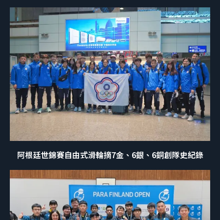
阿根廷世錦賽自由式滑輪摘7金、6銀、6銅創隊史紀錄