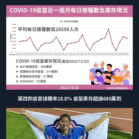
第四劑疫苗接種率18.8% 疫苗庫存超過680萬劑