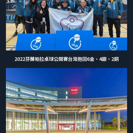
2022芬蘭帕拉桌球公開賽台灣抱回6金、4銀、2銅