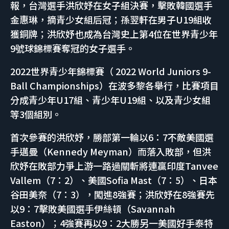
報，台灣選手洪欣妤在女子組決賽，擊敗韓國選手
金惠琳，摘青少女組后冠；孫翌軒在男子U19組收
獲銅牌；洪欣妤也成為台灣史上第4位在世界青少年
9號球錦標賽奪冠的女子選手。
2022世界青少年錦標賽（ 2022 World Juniors 9-
Ball Championships）在波多黎各舉行，比賽項目
分成青少年U17組、青少年U19組、以及青少女組
等3個組別。
首次參賽的洪欣妤，勝部第一輪以6：7不敵美國選
手邁曼（Kennedy Meyman）而落入敗部，但洪
欣妤在敗部力爭上游一路過關斬將連贏印度Tanvee
Vallem（7：2）、美國Sofia Mast（7：5）、日本
谷田美奈（7：3），闖進8強賽；洪欣妤在8強賽先
以9：7擊敗美國選手伊絲頓（Savannah
Easton）；4強賽再以9：2大勝另一美國好手泰特