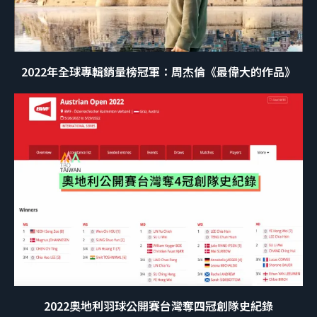
2022年全球專輯銷量榜冠軍：周杰倫《最偉大的作品》
2022奧地利羽球公開賽台灣奪四冠創隊史紀錄