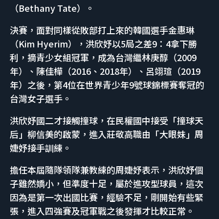
（Bethany Tate）。
決賽，面對同樣從敗部打上來的韓國選手金惠琳
（Kim Hyerim），洪欣妤以5局之差9：4拿下勝
利，摘青少女組冠軍，成為台灣繼林庚醇（2009
年）、陳佳樺（2016、2018年）、呂翊瑄（2019
年）之後，第4位在世界青少年9號球錦標賽奪冠的
台灣女子選手。
洪欣妤國二才接觸撞球，在民權國中接受「撞球天
后」柳信美的啟蒙，進入莊敬高職由「大眼妹」周
婕妤接手訓練。
擔任本屆隨隊領隊兼教練的周婕妤表示，洪欣妤個
子雖然嬌小，但準度十足，屬於進攻型球員，這次
因為是第一次出國比賽，經驗不足，剛開始有些緊
張，進入四強賽及冠軍戰之後發揮才比較正常。