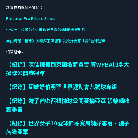
新聞來源與參考資料：
Predator Pro Billiard Series
中央社—台灣第4人 洪欣妤世青9號球錦標賽封后
自由時報—撞球》大眼妹坐鎮督軍 洪欣妤勇奪世青9號球冠軍
相關延伸：
【紀錄】陳佳樺扳倒英國名將費雪 奪WPBA加拿大
撞球公開賽冠軍
【紀錄】周婕妤伯明罕世界運動會九號球奪銀
【紀錄】魏子茜密西根撞球公開賽摘亞軍 張榮麟收
獲季軍
【紀錄】世界女子10號球錦標賽周婕妤奪冠、魏子
茜獲亞軍