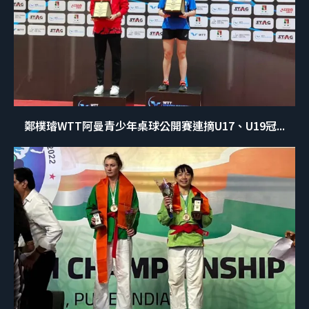
鄭樸璿WTT阿曼青少年桌球公開賽連摘U17、U19冠...