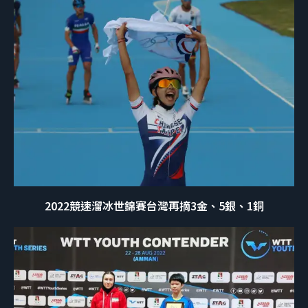
2022競速溜冰世錦賽台灣再摘3金、5銀、1銅