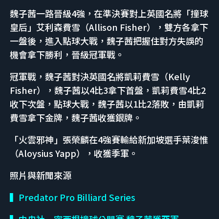
魏子茜一路晉級4強，在準決賽對上英國名將「撞球
皇后」艾利森費雪（Allison Fisher），雙方各拿下
一盤後，進入點球大戰，魏子茜把握住對方失誤的
機會拿下勝利，晉級冠軍戰。
冠軍戰，魏子茜對決英國名將凱莉費雪（Kelly
Fisher），魏子茜以4比3拿下首盤，凱莉費雪4比2
收下次盤，點球大戰，魏子茜以1比2落敗，由凱莉
費雪拿下金牌，魏子茜收獲銀牌。
「火雲邪神」張榮麟在4強賽輸給新加坡選手葉浚惟
（Aloysius Yapp），收獲季軍。
照片與新聞來源
▍Predator Pro Billiard Series