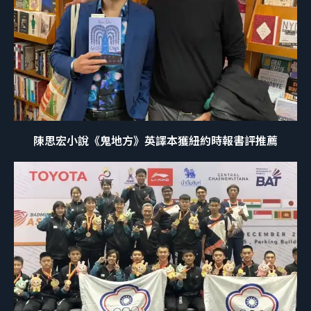
陳思宏小說《鬼地方》英譯本獲紐約時報書評推薦