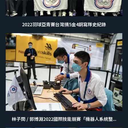
2022羽球亞青賽台灣摘5金4銅寫隊史紀錄
林子閔 / 郭博淵2022國際技能競賽「機器人系統整...