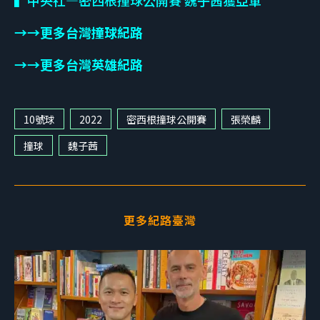
▍中央社—密西根撞球公開賽 魏子茜獲亞軍
→→更多台灣撞球紀路
→→更多台灣英雄紀路
10號球
2022
密西根撞球公開賽
張榮麟
撞球
魏子茜
更多紀路臺灣