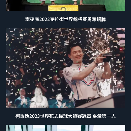
李宛庭2022克拉術世界錦標賽勇奪銅牌
柯秉逸2023世界花式撞球大師賽冠軍 臺灣第一人